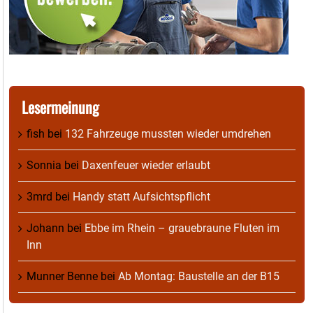
Lesermeinung
fish
bei
132 Fahrzeuge mussten wieder umdrehen
Sonnia
bei
Daxenfeuer wieder erlaubt
3mrd
bei
Handy statt Aufsichtspflicht
Johann
bei
Ebbe im Rhein – grauebraune Fluten im
Inn
Munner Benne
bei
Ab Montag: Baustelle an der B15