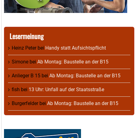
Lesermeinung
Heinz Peter
bei
Handy statt Aufsichtspflicht
Simone
bei
Ab Montag: Baustelle an der B15
Anlieger B 15
bei
Ab Montag: Baustelle an der B15
fish
bei
13 Uhr: Unfall auf der Staatsstraße
Burgerfelder
bei
Ab Montag: Baustelle an der B15