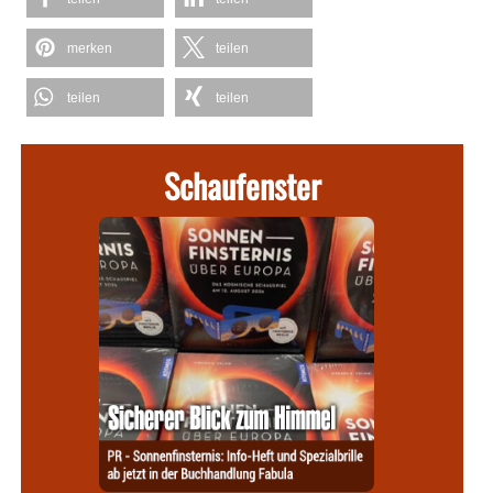
merken
teilen
teilen
teilen
Schaufenster