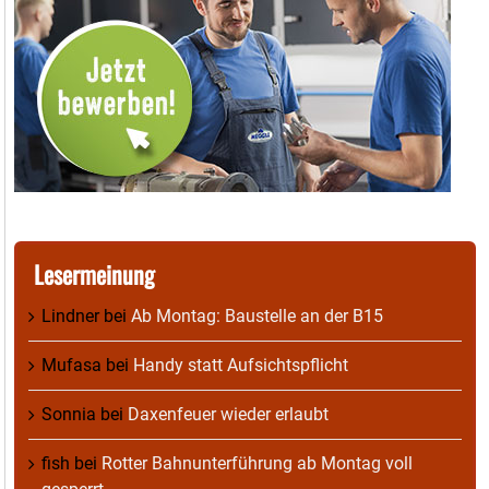
Lesermeinung
Lindner
bei
Ab Montag: Baustelle an der B15
Mufasa
bei
Handy statt Aufsichtspflicht
Sonnia
bei
Daxenfeuer wieder erlaubt
fish
bei
Rotter Bahnunterführung ab Montag voll