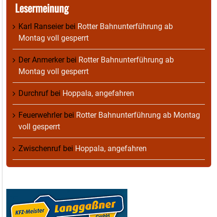
Lesermeinung
Karl Ranseier
bei
Rotter Bahnunterführung ab
Montag voll gesperrt
Der Anmerker
bei
Rotter Bahnunterführung ab
Montag voll gesperrt
Durchruf
bei
Hoppala, angefahren
Feuerwehrler
bei
Rotter Bahnunterführung ab Montag
voll gesperrt
Zwischenruf
bei
Hoppala, angefahren