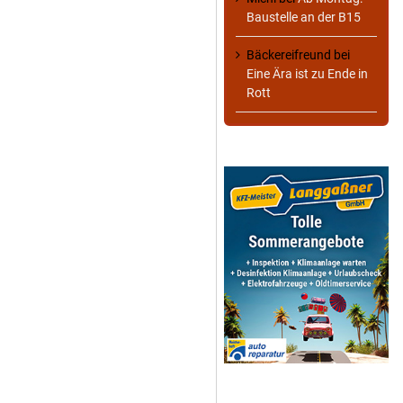
Baustelle an der B15
Bäckereifreund
bei
Eine Ära ist zu Ende in
Rott