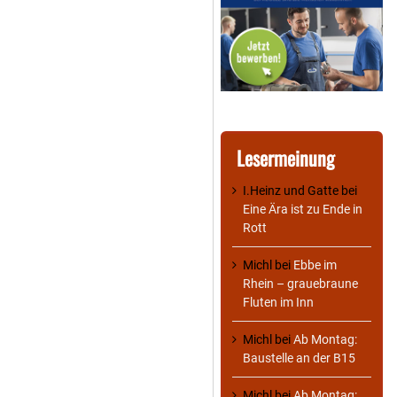
Lesermeinung
I.Heinz und Gatte
bei
Eine Ära ist zu Ende in
Rott
Michl
bei
Ebbe im
Rhein – grauebraune
Fluten im Inn
Michl
bei
Ab Montag:
Baustelle an der B15
Michl
bei
Ab Montag: