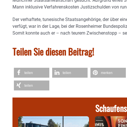
Münchner Staatsanwaltschaft gesucht. Aufgrund eines St
Mann inklusive Verfahrenskosten Justizschulden von run
Der verhaftete, tunesische Staatsangehörige, der über e
verfügt, war in der Lage, bei der Rosenheimer Bundespoliz
Somit konnte auch er – nach teurem Zwischenstopp – sei
Teilen Sie diesen Beitrag!
teilen
teilen
merken
teilen
Schaufens