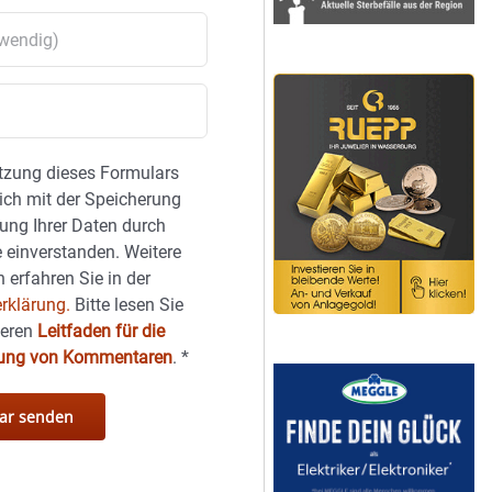
tzung dieses Formulars
sich mit der Speicherung
ung Ihrer Daten durch
 einverstanden. Weitere
 erfahren Sie in der
rklärung.
Bitte lesen Sie
seren
Leitfaden für die
hung von Kommentaren
.
*