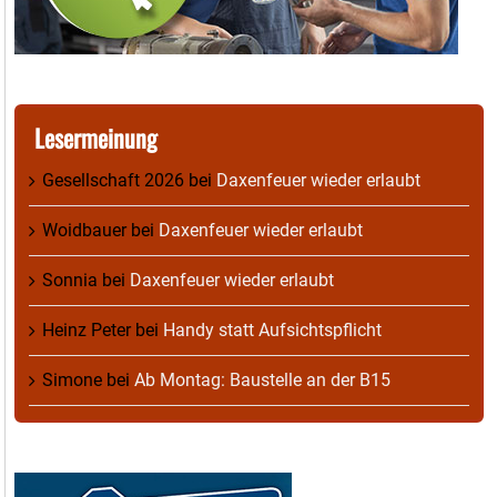
Lesermeinung
Gesellschaft 2026
bei
Daxenfeuer wieder erlaubt
Woidbauer
bei
Daxenfeuer wieder erlaubt
Sonnia
bei
Daxenfeuer wieder erlaubt
Heinz Peter
bei
Handy statt Aufsichtspflicht
Simone
bei
Ab Montag: Baustelle an der B15