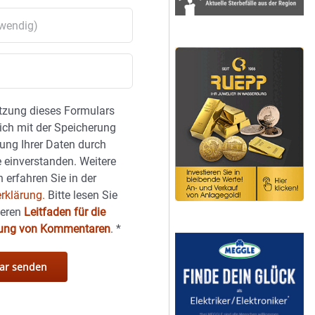
tzung dieses Formulars
sich mit der Speicherung
ung Ihrer Daten durch
 einverstanden. Weitere
 erfahren Sie in der
rklärung.
Bitte lesen Sie
seren
Leitfaden für die
hung von Kommentaren
.
*