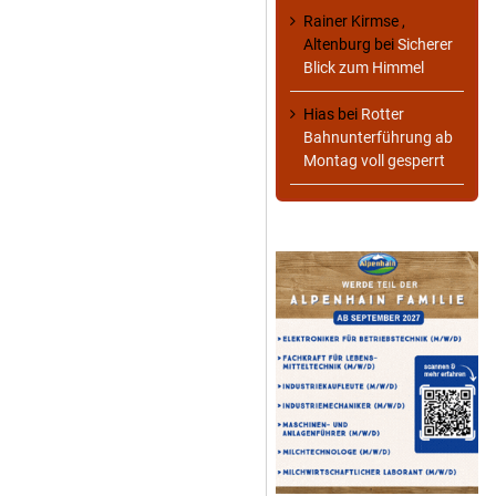
Rainer Kirmse ,
Altenburg
bei
Sicherer
Blick zum Himmel
Hias
bei
Rotter
Bahnunterführung ab
Montag voll gesperrt