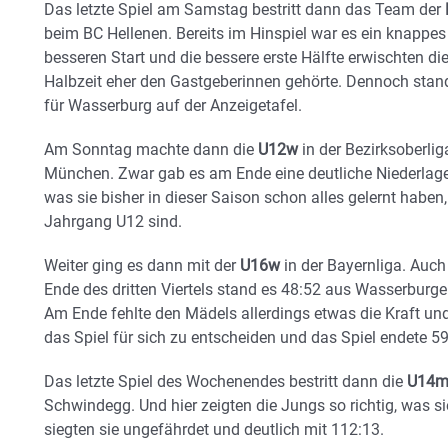
Das letzte Spiel am Samstag bestritt dann das Team der
beim BC Hellenen. Bereits im Hinspiel war es ein knappes
besseren Start und die bessere erste Hälfte erwischten d
Halbzeit eher den Gastgeberinnen gehörte. Dennoch stan
für Wasserburg auf der Anzeigetafel.
Am Sonntag machte dann die
U12w
in der Bezirksoberli
München. Zwar gab es am Ende eine deutliche Niederlage
was sie bisher in dieser Saison schon alles gelernt haben,
Jahrgang U12 sind.
Weiter ging es dann mit der
U16w
in der Bayernliga. Auch 
Ende des dritten Viertels stand es 48:52 aus Wasserburger
Am Ende fehlte den Mädels allerdings etwas die Kraft un
das Spiel für sich zu entscheiden und das Spiel endete 59
Das letzte Spiel des Wochenendes bestritt dann die
U14
Schwindegg. Und hier zeigten die Jungs so richtig, was s
siegten sie ungefährdet und deutlich mit 112:13.