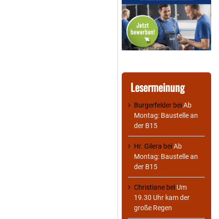
Lesermeinung
Burgerfelder
bei
Ab
Montag: Baustelle an
der B15
Hr. Gilera
bei
Ab
Montag: Baustelle an
der B15
Christiane
bei
Um
19.30 Uhr kam der
große Regen