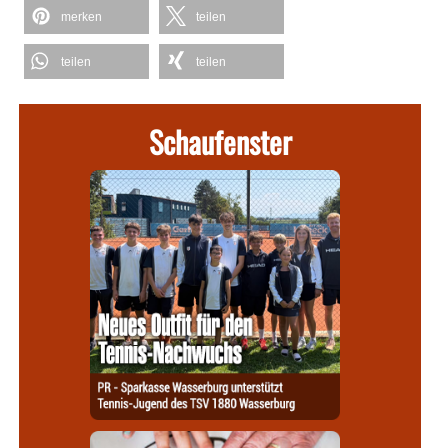
merken
teilen
teilen
teilen
Schaufenster