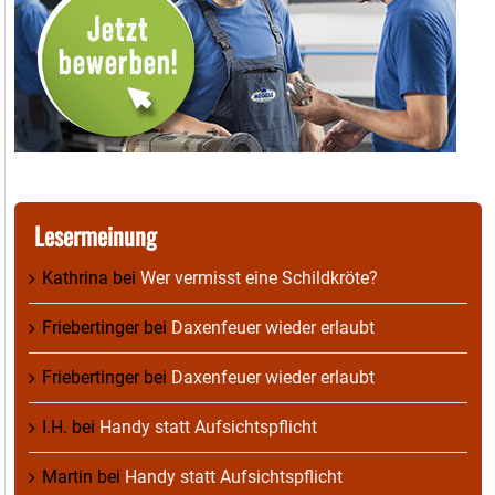
Lesermeinung
Kathrina
bei
Wer vermisst eine Schildkröte?
Friebertinger
bei
Daxenfeuer wieder erlaubt
Friebertinger
bei
Daxenfeuer wieder erlaubt
I.H.
bei
Handy statt Aufsichtspflicht
Martin
bei
Handy statt Aufsichtspflicht