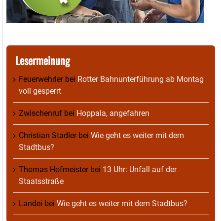
Lesermeinung
Feuerwehrler
bei
Rotter Bahnunterführung ab Montag
voll gesperrt
Zwischenruf
bei
Hoppala, angefahren
Christian Stadler
bei
Wie geht es weiter mit dem
Stadtbus?
Thomas Hofmeister
bei
13 Uhr: Unfall auf der
Staatsstraße
Landei
bei
Wie geht es weiter mit dem Stadtbus?