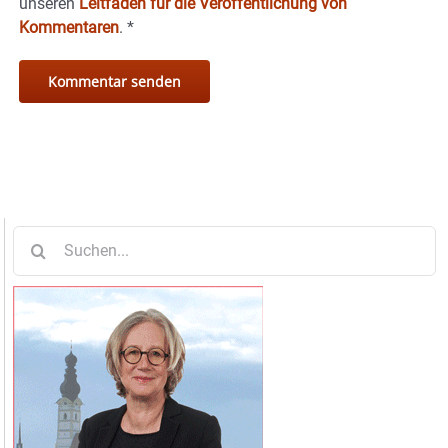
unseren
Leitfaden für die Veröffentlichung von
Kommentaren
.
*
Suche
nach: