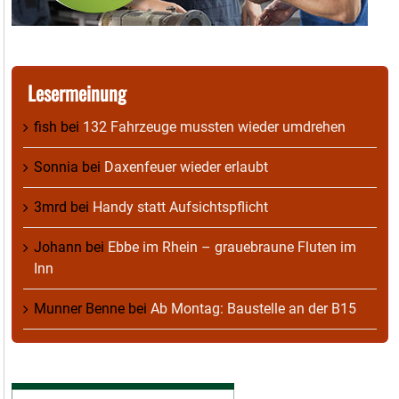
Lesermeinung
fish
bei
132 Fahrzeuge mussten wieder umdrehen
Sonnia
bei
Daxenfeuer wieder erlaubt
3mrd
bei
Handy statt Aufsichtspflicht
Johann
bei
Ebbe im Rhein – grauebraune Fluten im
Inn
Munner Benne
bei
Ab Montag: Baustelle an der B15