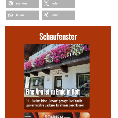
merken
teilen
teilen
teilen
Schaufenster