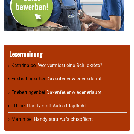
Lesermeinung
Kathrina
bei
Wer vermisst eine Schildkröte?
Friebertinger
bei
Daxenfeuer wieder erlaubt
Friebertinger
bei
Daxenfeuer wieder erlaubt
I.H.
bei
Handy statt Aufsichtspflicht
Martin
bei
Handy statt Aufsichtspflicht