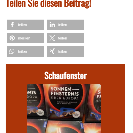
Teilen Sie diesen Beitrag!
teilen
teilen
merken
teilen
teilen
teilen
Schaufenster