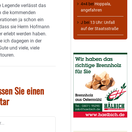
4×4
bei
Hoppala,
e Legende verlässt das
angefahren
un die kommenden
rationen ja schon ein
J
bei
13 Uhr: Unfall
 dass sie Herrn Hofmann
auf der Staatsstraße
er erlebt werden haben.
 ich dagegen in der
Gute und viele, viele
touren.
ssen Sie einen
tar