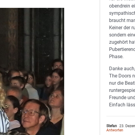
obendrein ei
sympathisch
braucht man
Keiner der 
sondern ein
zugehört hat
Pubertierend
Phase.
Danke auch,
The Doors n
nur die Beat
runtergespi
Freunde und
Einfach läss
Stefan
23. Deze
Antworten