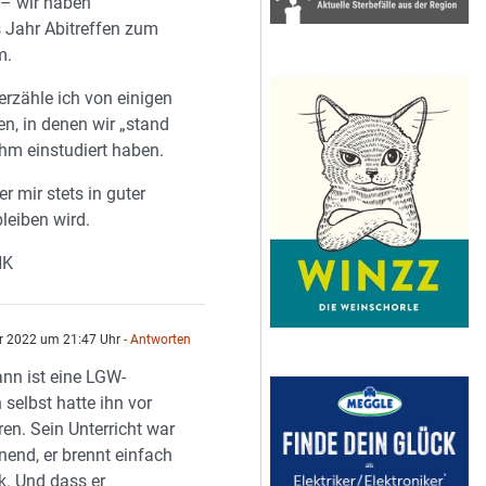
 – wir haben
Jahr Abitreffen zum
m.
erzähle ich von einigen
n, in denen wir „stand
ihm einstudiert haben.
er mir stets in guter
leiben wird.
NK
r 2022 um 21:47 Uhr
- Antworten
nn ist eine LGW-
 selbst hatte ihn vor
en. Sein Unterricht war
end, er brennt einfach
k. Und dass er