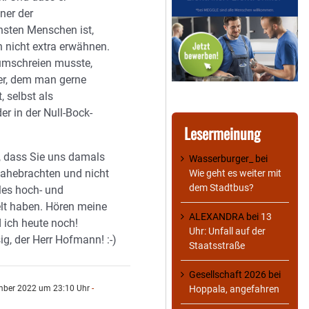
ner der
sten Menschen ist,
 nicht extra erwähnen.
rumschreien musste,
er, dem man gerne
, selbst als
er in der Null-Bock-
Lesermeinung
 dass Sie uns damals
Wasserburger_
bei
ahebrachten und nicht
Wie geht es weiter mit
dem Stadtbus?
les hoch- und
elt haben. Hören meine
ALEXANDRA
bei
13
 ich heute noch!
Uhr: Unfall auf der
ig, der Herr Hofmann! :-)
Staatsstraße
Gesellschaft 2026
bei
mber 2022 um 23:10 Uhr
-
Hoppala, angefahren