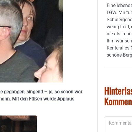
Eine lebend
LGW. Mir t
Schülergene
wenig Leid,
nie als Lehr
Ihm wünsche
Rente alles 
schöne Berg
Hinterla
ne gegangen, singend – ja, so schön war
Kommen
fmann. Mit den Füßen wurde Applaus
Kommentar