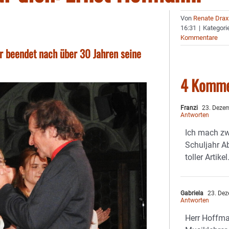
Von
Renate Drax
16:31
|
Kategori
Kommentare
r beendet nach über 30 Jahren seine
4 Komme
Franzi
23. Dezem
Antworten
Ich mach zw
Schuljahr Ab
toller Artik
Gabriela
23. Dez
Antworten
Herr Hoffm