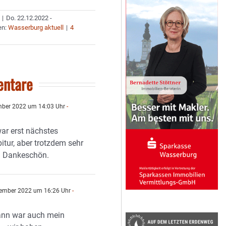
|
Do. 22.12.2022 -
en:
Wasserburg aktuell
|
4
ntare
ber 2022 um 14:03 Uhr
-
ar erst nächstes
itur, aber trotzdem sehr
el. Dankeschön.
ember 2022 um 16:26 Uhr
-
ann war auch mein