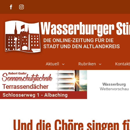
Skip
Facebook
Instagram
to
content
Aktuell
Rubriken
Kontakt
Und die Chöre singen f