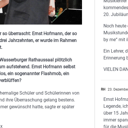
Musiklehrer
kommendes 
20. Jubiläu
Noch heute 
Musikstunde
ar so überrascht: Ernst Hofmann, der so
by me“ mit 
drei Jahrzehnten, er wurde im Rahmen
t.
Ein Lehrer, d
Erinnerung b
 Wasserburger Rathaussaal plötzlich
kum aufstehend. Ernst Hofmann selbst
VIELEN DA
 los, ein sogenannter Flashmob, ein
erblüffen
?
RH
23. Dezembe
ehemalige Schüler und Schülerinnen von
Ernst Hofma
nd ihre Überraschung gelang bestens.
Legende, ich
mmer gewünscht hatte, sagte er später
über 15 Jahr
immer spann
ax
für die Musi