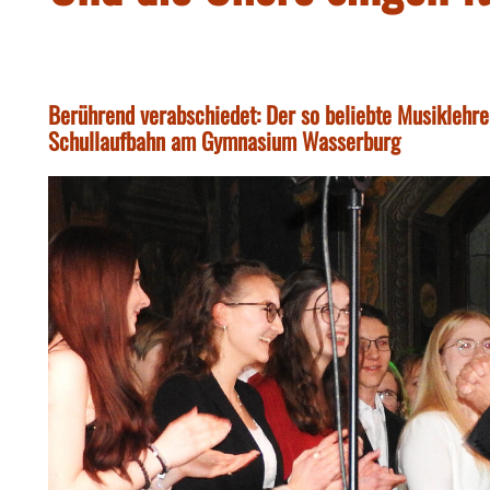
Berührend verabschiedet: Der so beliebte Musiklehre
Schullaufbahn am Gymnasium Wasserburg