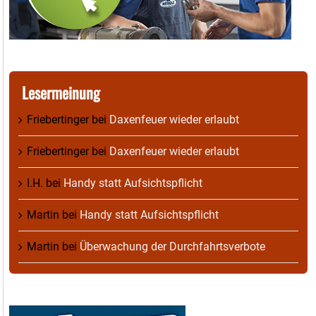
Lesermeinung
Friebertinger
bei
Daxenfeuer wieder erlaubt
Friebertinger
bei
Daxenfeuer wieder erlaubt
I.H.
bei
Handy statt Aufsichtspflicht
Martin
bei
Handy statt Aufsichtspflicht
Martin
bei
Überwachung der Durchfahrtsverbote