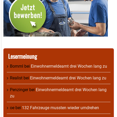
Lesermeinung
Bomml
bei
Einwohnermeldeamt drei Wochen lang zu
Realist
bei
Einwohnermeldeamt drei Wochen lang zu
Penzinger
bei
Einwohnermeldeamt drei Wochen lang
zu
oe
bei
132 Fahrzeuge mussten wieder umdrehen