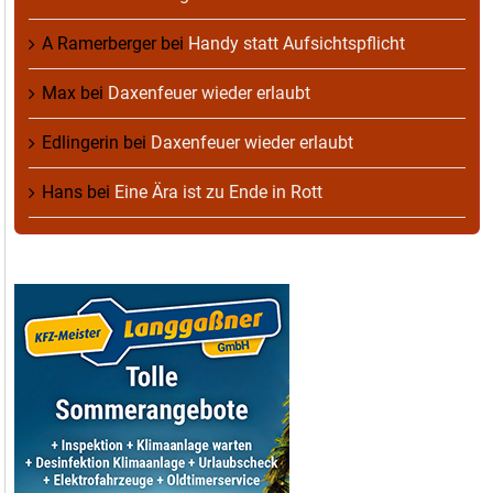
A Ramerberger
bei
Handy statt Aufsichtspflicht
Max
bei
Daxenfeuer wieder erlaubt
Edlingerin
bei
Daxenfeuer wieder erlaubt
Hans
bei
Eine Ära ist zu Ende in Rott