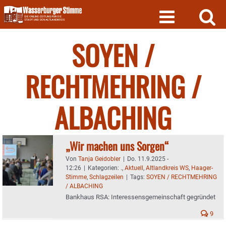
Skip
to
content
SOYEN /
RECHTMEHRING /
ALBACHING
„Wir machen uns Sorgen“
Von
Tanja Geidobler
|
Do. 11.9.2025 -
12:26
|
Kategorien:
.
,
Aktuell
,
Altlandkreis WS
,
Haager-
Stimme
,
Schlagzeilen
|
Tags:
SOYEN / RECHTMEHRING
/ ALBACHING
Bankhaus RSA: Interessensgemeinschaft gegründet
9