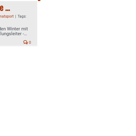
te …
matsport
|
Tags:
 den Winter mit
ungsleiter -
0