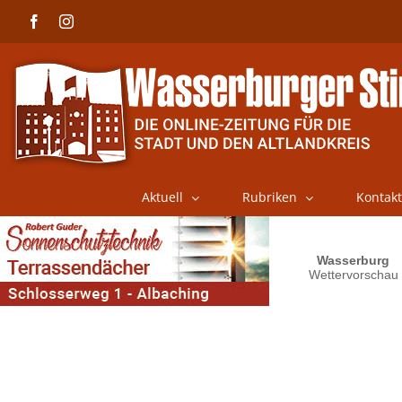
Skip
Facebook
Instagram
to
content
Aktuell
Rubriken
Kontakt