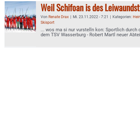
Weil Schifoan is des Leiwaunds
Von
Renate Drax
|
Mi. 23.11.2022 - 7:21
|
Kategorien:
Hei
Skisport
... wos ma si nur vurstelln kon: Sportlich durch
dem TSV Wasserburg - Robert Martl neuer Abteil
Online-Anmeldung für Skikurse