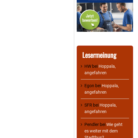
Lesermeinung
HW
bei
Hoppala,
angefahren
Egon
bei
Hoppala,
angefahren
SFR
bei
Hoppala,
angefahren
Pendler
bei
Wie geht
es weiter mit dem
Stadtbus?