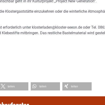
schbar geht in ihr Kulturprojekt „Project New Generation“.
die Klostergaststätte einzukehren oder die winterliche Atmosphä
t erforderlich unter klosterladen@kloster-seeon.de oder Tel. 08
 Klebestifte mitbringen. Das restliche Bastelmaterial wird gestell
teilen
teilen
teilen