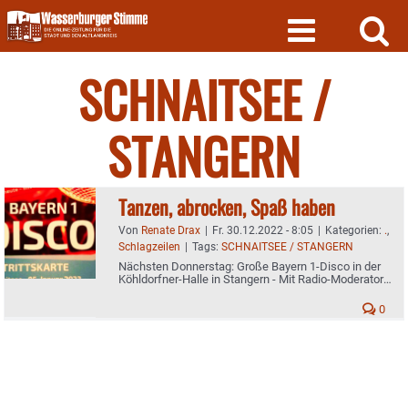
Skip
to
content
SCHNAITSEE /
STANGERN
Tanzen, abrocken, Spaß haben
Von
Renate Drax
|
Fr. 30.12.2022 - 8:05
|
Kategorien:
.
,
Schlagzeilen
|
Tags:
SCHNAITSEE / STANGERN
Nächsten Donnerstag: Große Bayern 1-Disco in der
Köhldorfner-Halle in Stangern - Mit Radio-Moderator
Jürgen Kaul als DJ - Shuttle-Service
0