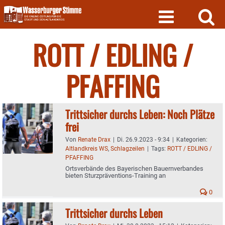
Skip
to
content
ROTT / EDLING /
PFAFFING
Trittsicher durchs Leben: Noch Plätze
frei
Von
Renate Drax
|
Di. 26.9.2023 - 9:34
|
Kategorien:
Altlandkreis WS
,
Schlagzeilen
|
Tags:
ROTT / EDLING /
PFAFFING
Ortsverbände des Bayerischen Bauernverbandes
bieten Sturzpräventions-Training an
0
Trittsicher durchs Leben