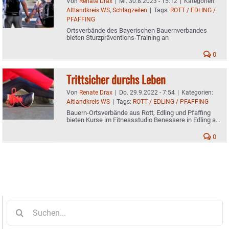
Von
Renate Drax
|
Mi. 30.8.2023 - 15:12
|
Kategorien:
Altlandkreis WS
,
Schlagzeilen
|
Tags:
ROTT / EDLING /
PFAFFING
Ortsverbände des Bayerischen Bauernverbandes
bieten Sturzpräventions-Training an
0
Trittsicher durchs Leben
Von
Renate Drax
|
Do. 29.9.2022 - 7:54
|
Kategorien:
Altlandkreis WS
|
Tags:
ROTT / EDLING / PFAFFING
Bauern-Ortsverbände aus Rott, Edling und Pfaffing
bieten Kurse im Fitnessstudio Benessere in Edling an
- Jetzt anmelden
0
Suche
nach: