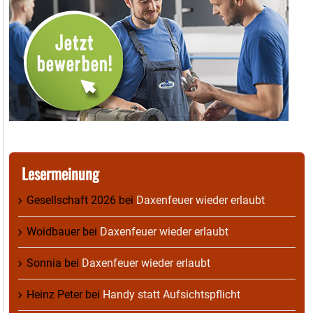
Lesermeinung
Gesellschaft 2026
bei
Daxenfeuer wieder erlaubt
Woidbauer
bei
Daxenfeuer wieder erlaubt
Sonnia
bei
Daxenfeuer wieder erlaubt
Heinz Peter
bei
Handy statt Aufsichtspflicht