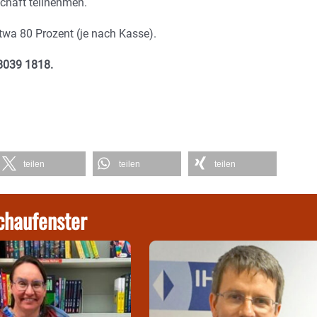
schaft teilnehmen.
wa 80 Prozent (je nach Kasse).
08039 1818.
teilen
teilen
teilen
chaufenster