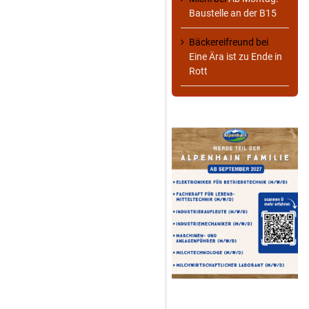
Baustelle an der B15
Bäckereifreund
bei
Eine Ära ist zu Ende in
Rott