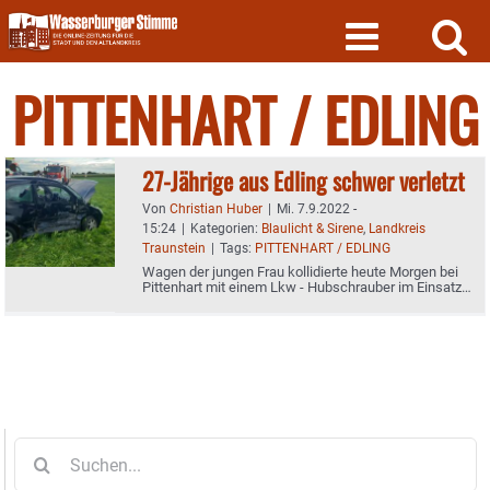
Skip
to
content
PITTENHART / EDLING
27-Jährige aus Edling schwer verletzt
Von
Christian Huber
|
Mi. 7.9.2022 -
15:24
|
Kategorien:
Blaulicht & Sirene
,
Landkreis
Traunstein
|
Tags:
PITTENHART / EDLING
Wagen der jungen Frau kollidierte heute Morgen bei
Pittenhart mit einem Lkw - Hubschrauber im Einsatz -
Der Polizeibericht
Suche
nach: