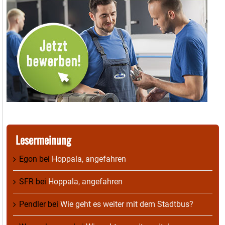
Lesermeinung
Egon
bei
Hoppala, angefahren
SFR
bei
Hoppala, angefahren
Pendler
bei
Wie geht es weiter mit dem Stadtbus?