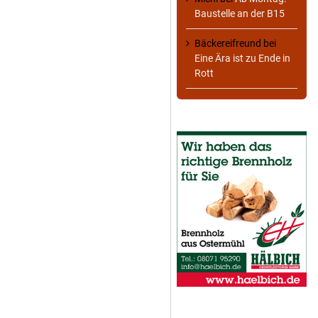
Baustelle an der B15
Bäckereifreund
bei
Eine Ära ist zu Ende in
Rott