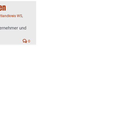
en
ltlandkreis WS
,
ternehmer und
0