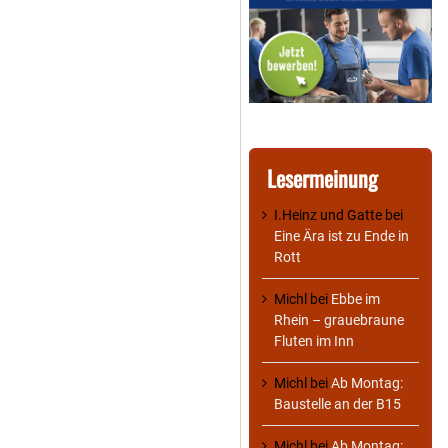
Lesermeinung
I.Heinz und Gatte
bei
Eine Ära ist zu Ende in
Rott
Michl
bei
Ebbe im
Rhein – grauebraune
Fluten im Inn
Michl
bei
Ab Montag:
Baustelle an der B15
Michl
bei
Ab Montag: