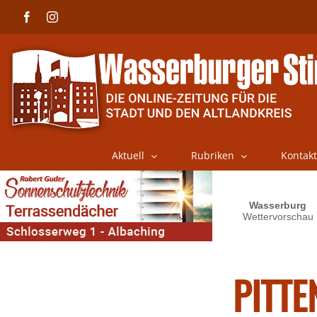
Skip
Facebook
Instagram
to
content
Aktuell
Rubriken
Kontakt
PITT