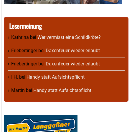
Lesermeinung
Kathrina
bei
Wer vermisst eine Schildkröte?
Friebertinger
bei
Daxenfeuer wieder erlaubt
Friebertinger
bei
Daxenfeuer wieder erlaubt
I.H.
bei
Handy statt Aufsichtspflicht
Martin
bei
Handy statt Aufsichtspflicht