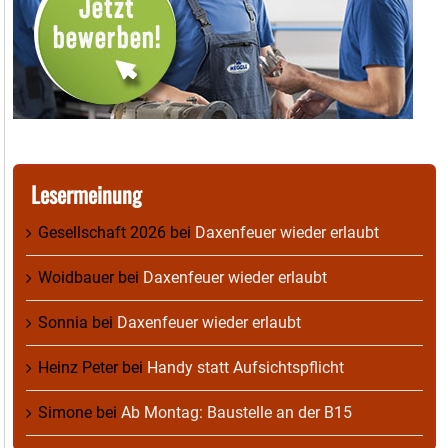
Lesermeinung
Gesellschaft 2026
bei
Daxenfeuer wieder erlaubt
Woidbauer
bei
Daxenfeuer wieder erlaubt
Sonnia
bei
Daxenfeuer wieder erlaubt
Heinz Peter
bei
Handy statt Aufsichtspflicht
Simone
bei
Ab Montag: Baustelle an der B15