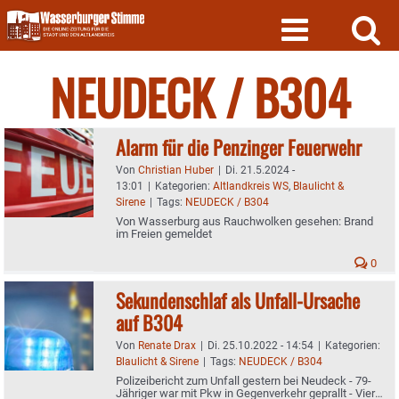
Skip
to
content
NEUDECK / B304
Alarm für die Penzinger Feuerwehr
Von
Christian Huber
|
Di. 21.5.2024 -
13:01
|
Kategorien:
Altlandkreis WS
,
Blaulicht &
Sirene
|
Tags:
NEUDECK / B304
Von Wasserburg aus Rauchwolken gesehen: Brand
im Freien gemeldet
0
Sekundenschlaf als Unfall-Ursache
auf B304
Von
Renate Drax
|
Di. 25.10.2022 - 14:54
|
Kategorien:
Blaulicht & Sirene
|
Tags:
NEUDECK / B304
Polizeibericht zum Unfall gestern bei Neudeck - 79-
Jähriger war mit Pkw in Gegenverkehr geprallt - Vier