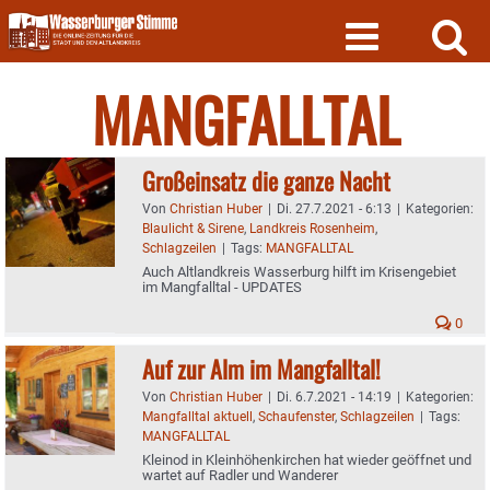
Skip
to
content
MANGFALLTAL
Großeinsatz die ganze Nacht
Von
Christian Huber
|
Di. 27.7.2021 - 6:13
|
Kategorien:
Blaulicht & Sirene
,
Landkreis Rosenheim
,
Schlagzeilen
|
Tags:
MANGFALLTAL
Auch Altlandkreis Wasserburg hilft im Krisengebiet
im Mangfalltal - UPDATES
0
Auf zur Alm im Mangfalltal!
Von
Christian Huber
|
Di. 6.7.2021 - 14:19
|
Kategorien:
Mangfalltal aktuell
,
Schaufenster
,
Schlagzeilen
|
Tags:
MANGFALLTAL
Kleinod in Kleinhöhenkirchen hat wieder geöffnet und
wartet auf Radler und Wanderer