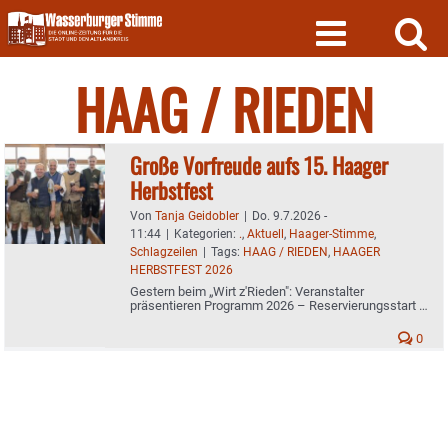
Skip
to
content
HAAG / RIEDEN
Große Vorfreude aufs 15. Haager
Herbstfest
Von
Tanja Geidobler
|
Do. 9.7.2026 -
11:44
|
Kategorien:
.
,
Aktuell
,
Haager-Stimme
,
Schlagzeilen
|
Tags:
HAAG / RIEDEN
,
HAAGER
HERBSTFEST 2026
Gestern beim „Wirt z'Rieden": Veranstalter
präsentieren Programm 2026 – Reservierungsstart ab
Montag
0