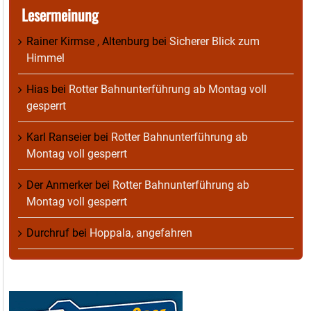
Lesermeinung
Rainer Kirmse , Altenburg
bei
Sicherer Blick zum
Himmel
Hias
bei
Rotter Bahnunterführung ab Montag voll
gesperrt
Karl Ranseier
bei
Rotter Bahnunterführung ab
Montag voll gesperrt
Der Anmerker
bei
Rotter Bahnunterführung ab
Montag voll gesperrt
Durchruf
bei
Hoppala, angefahren