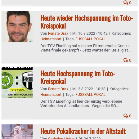
0
Heute wieder Hochspannung im Toto-
Kreispokal
Von
Renate Drax
|
Mi. 10.8.2022 - 10:42
|
Kategorien:
Heimatsport
|
Tags:
FUSSBALL POKAL
Der TSV Eiselfing hat sich per Elfmeterschießen ins
Viertelfinale gekämpft - Jetzt wartet der Kreisligist SG
Söllhuben/Frasdorf
0
Heute Hochspannung im Toto-
Kreispokal
Von
Renate Drax
|
Mi. 3.8.2022 - 10:38
|
Kategorien:
Heimatsport
|
Tags:
FUSSBALL POKAL
Der TSV Eiselfing ist hier der einzig verbliebene
Vertreter des Altlandkreises - Gegen die SG
Perach/Winhöring soll's ins Viertelfinale gehen
0
Heute Pokalkracher in der Altstadt
Von
Christian Huber
|
Di. 26.7.2022 -