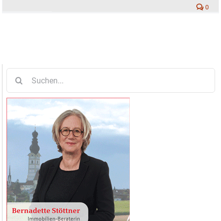
0
Suche
nach: