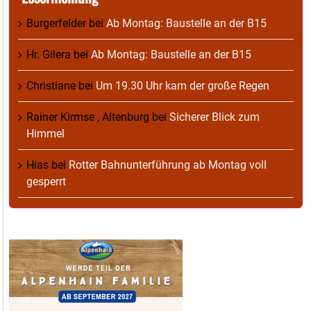
Burgerfelder
bei
Ab Montag: Baustelle an der B15
Hr. Gilera
bei
Ab Montag: Baustelle an der B15
Christiane
bei
Um 19.30 Uhr kam der große Regen
Rainer Kirmse , Altenburg
bei
Sicherer Blick zum
Himmel
Hias
bei
Rotter Bahnunterführung ab Montag voll
gesperrt