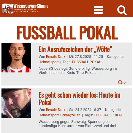
Skip
to
content
FUSSBALL POKAL
Ein Ausrufezeichen der „Wölfe“
Von
Renate Drax
|
Mi. 27.8.2025 - 11:25
|
Kategorien:
Heimatsport
|
Tags:
FUSSBALL POKAL
Neue SG besiegt: Genclerbirligi Wasserburg im
Viertelfinale des Kreis-Toto-Pokals
0
Es geht schon wieder los: Heute im
Pokal
Von
Renate Drax
|
Sa. 24.2.2024 - 8:37
|
Kategorien:
Heimatsport
,
Schlagzeilen
|
Tags:
FUSSBALL POKAL
Wasserburg gegen Schwaig: Spannung der
Landesliga-Konkurrenz von Platz zwei und drei