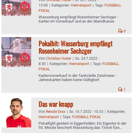
15:00
|
Kategorien:
Heimatsport
|
Tags:
FUSSBALL
POKAL
Wasserburg empfängt Rosenheimer Sechzger -
Karten im Vorverkauf und an der Abendkasse
0
Pokalhit: Wasserburg empfängt
Rosenheimer Sechzger
Von
Christian Huber
|
So. 24.7.2022 -
8:30
|
Kategorien:
Heimatsport
|
Tags:
FUSSBALL
POKAL
Kartenvorverkauf in der Tankstelle Zeislmeier -
Jahreskarten haben keine Gültigkeit
1
Das war knapp
Von
Renate Drax
|
So. 10.7.2022 - 10:33
|
Kategorien:
Heimatsport
|
Tags:
FUSSBALL POKAL
Pokalfight gestern in Eggenfelden: Ein Eigentor in der
93. Minute beschert Wasserburg das Ticket fürs
64er-Hauptfeld auf Verbandsebene