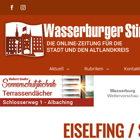
Skip
Facebook
Instagram
to
content
Aktuell
Rubriken
Kontakt
EISELFING 