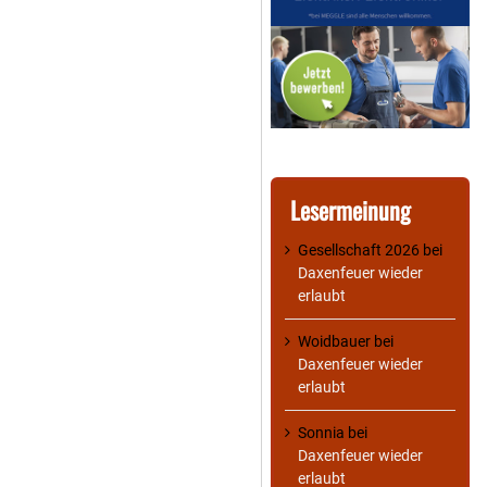
Lesermeinung
Gesellschaft 2026
bei
Daxenfeuer wieder
erlaubt
Woidbauer
bei
Daxenfeuer wieder
erlaubt
Sonnia
bei
Daxenfeuer wieder
erlaubt