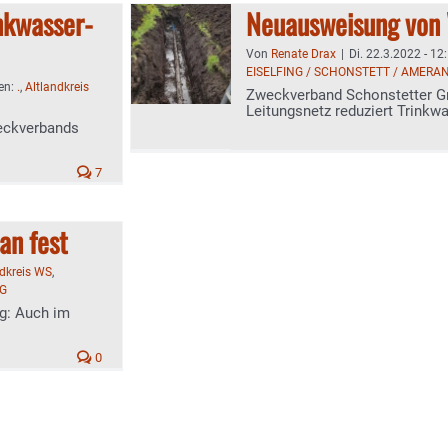
inkwasser-
Neuausweisung von 
Von
Renate Drax
|
Di. 22.3.2022 - 12
EISELFING / SCHONSTETT / AMERA
en:
.
,
Altlandkreis
Zweckverband Schonstetter Gru
Leitungsnetz reduziert Trinkw
eckverbands
7
an fest
ndkreis WS
,
NG
ng: Auch im
0