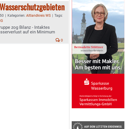
Wasserschutzgebieten
:50
|
Kategorien:
Altlandkreis WS
|
Tags:
NG
ppe zog Bilanz - Intaktes
asserverlust auf ein Minimum
0