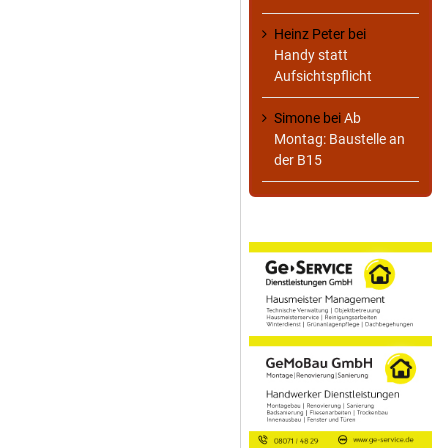
Heinz Peter
bei
Handy statt
Aufsichtspflicht
Simone
bei
Ab
Montag: Baustelle an
der B15