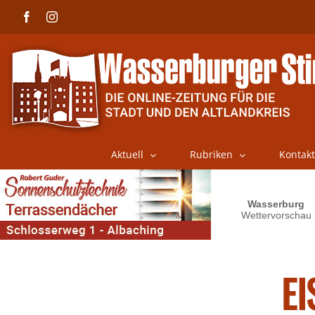
Skip
Facebook
Instagram
to
content
Aktuell
Rubriken
Kontakt
EI