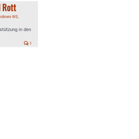
d Rott
andkreis WS
,
tützung in den
1