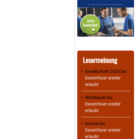
Lesermeinung
Gesellschaft 2026
bei
Daxenfeuer wieder
erlaubt
Woidbauer
bei
Daxenfeuer wieder
erlaubt
Sonnia
bei
Daxenfeuer wieder
erlaubt