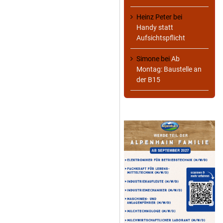
Heinz Peter
bei
Handy statt
Aufsichtspflicht
Simone
bei
Ab
Montag: Baustelle an
der B15