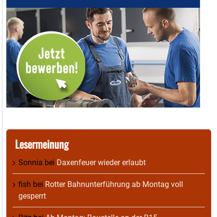
Lesermeinung
Sonnia
bei
Daxenfeuer wieder erlaubt
fish
bei
Rotter Bahnunterführung ab Montag voll
gesperrt