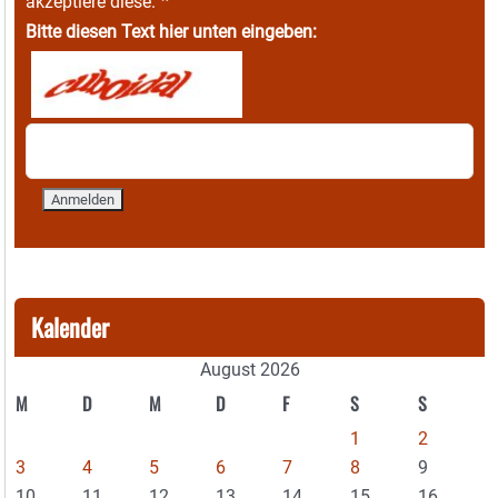
*
akzeptiere diese.
Bitte diesen Text hier unten eingeben:
Kalender
August 2026
M
D
M
D
F
S
S
1
2
3
4
5
6
7
8
9
10
11
12
13
14
15
16