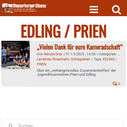
Skip
to
content
EDLING / PRIEN
„Vielen Dank für eure Kameradschaft“
Von
Renate Drax
|
Fr. 1.9.2023 - 14:28
|
Kategorien:
.
,
Landkreis Rosenheim
,
Schlagzeilen
|
Tags:
EDLING /
PRIEN
Über ein „verhängnisvolles Zusammentreffen" der
Jugendfeuerwehren Prien und Edling
0
Suche