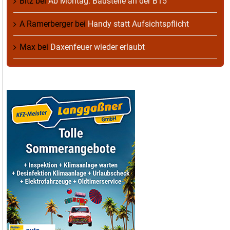
Bitz
bei
Ab Montag: Baustelle an der B15
A Ramerberger
bei
Handy statt Aufsichtspflicht
Max
bei
Daxenfeuer wieder erlaubt