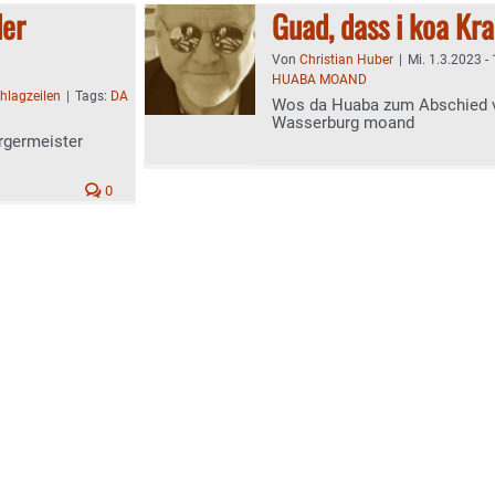
der
Guad, dass i koa Kr
Von
Christian Huber
|
Mi. 1.3.2023 -
HUABA MOAND
hlagzeilen
|
Tags:
DA
Wos da Huaba zum Abschied v
Wasserburg moand
rgermeister
0