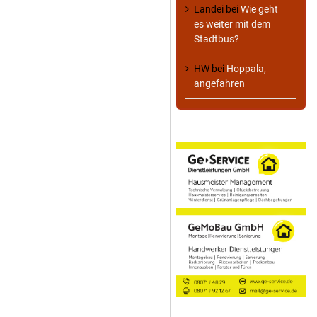
Landei
bei
Wie geht
es weiter mit dem
Stadtbus?
HW
bei
Hoppala,
angefahren