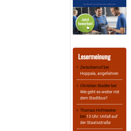
Lesermeinung
Zwischenruf
bei
Hoppala, angefahren
Christian Stadler
bei
Wie geht es weiter mit
dem Stadtbus?
Thomas Hofmeister
bei
13 Uhr: Unfall auf
der Staatsstraße