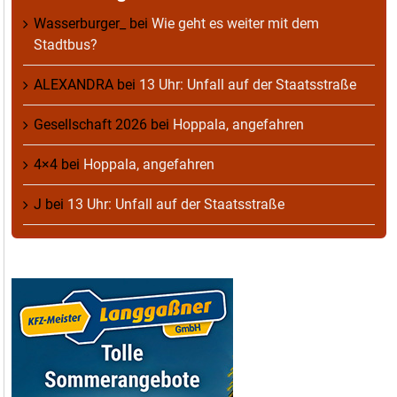
Wasserburger_
bei
Wie geht es weiter mit dem
Stadtbus?
ALEXANDRA
bei
13 Uhr: Unfall auf der Staatsstraße
Gesellschaft 2026
bei
Hoppala, angefahren
4×4
bei
Hoppala, angefahren
J
bei
13 Uhr: Unfall auf der Staatsstraße