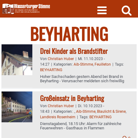
Skip
to
content
BEYHARTING
Drei Kinder als Brandstifter
Von
Christian Huber
|
Mi. 11.10.2023 -
14:27
|
Kategorien:
Aib-Stimme
,
Feuilleton
|
Tags:
BEYHARTING
Hoher Sachschaden gestern Abend bei Brand in
Beyharting - Verursacher meldeten sich freiwillig
Großeinsatz in Beyharting
Von
Christian Huber
|
Di. 10.10.2023 -
18:43
|
Kategorien:
.
,
Aib-Stimme
,
Blaulicht & Sirene
,
Landkreis Rosenheim
|
Tags:
BEYHARTING
Dienstagabend, 18.15 Uhr: Alarm für zahlreiche
Feuerwehren - Gasthaus in Flammen