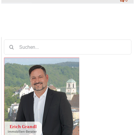
0
Suche
nach: