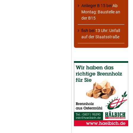
Anlieger B 15
bei
Ab
Montag: Baustelle an
der B15
fish
bei
13 Uhr: Unfall
auf der Staatsstraße