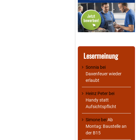
Lesermeinung
Sonnia
bei
Daxenfeuer wieder
erlaubt
Heinz Peter
bei
Handy statt
Aufsichtspflicht
Simone
bei
Ab
Montag: Baustelle an
der B15