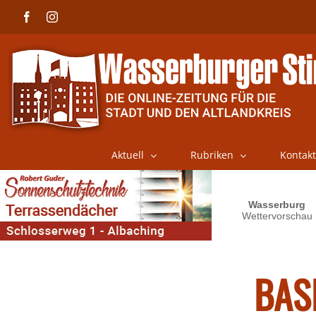
Skip
Facebook
Instagram
to
content
Aktuell
Rubriken
Kontakt
BAS