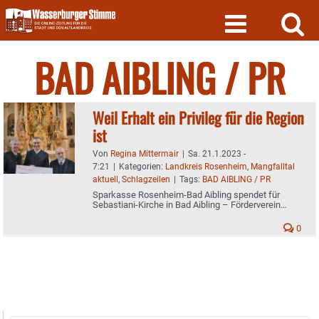
Skip
to
content
BAD AIBLING / PR
Weil Erhalt ein Privileg für die Region
ist
Von
Regina Mittermair
|
Sa. 21.1.2023 -
7:21
|
Kategorien:
Landkreis Rosenheim
,
Mangfalltal
aktuell
,
Schlagzeilen
|
Tags:
BAD AIBLING / PR
Sparkasse Rosenheim-Bad Aibling spendet für
Sebastiani-Kirche in Bad Aibling – Förderverein
braucht Gelder für Renovierungsarbeiten
0