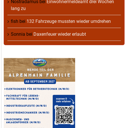
Nostradamus
bei
Einwohnermeldeamt drei Wochen
lang zu
fish
bei
132 Fahrzeuge mussten wieder umdrehen
Sonnia
bei
Daxenfeuer wieder erlaubt