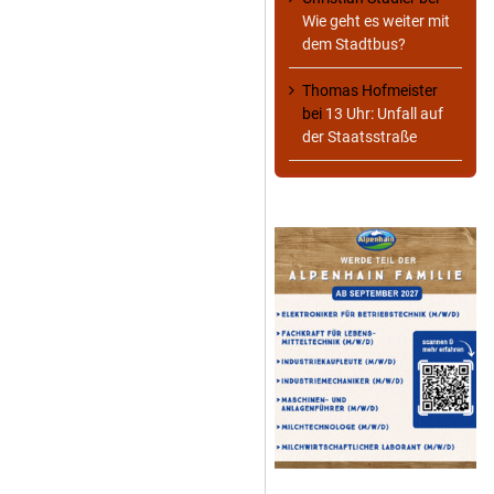
Wie geht es weiter mit
dem Stadtbus?
Thomas Hofmeister
bei
13 Uhr: Unfall auf
der Staatsstraße