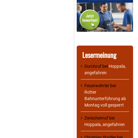
Lesermeinung
Durchruf
bei
Hoppala,
angefahren
Feuerwehrler
bei
Rotter
Bahnunterführung ab
Montag voll gesperrt
Zwischenruf
bei
Hoppala, angefahren
Christian Stadler
bei