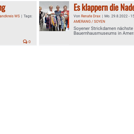
ng
Es klappern die Nad
landkreis WS
|
Tags:
Von
Renate Drax
|
Mo. 29.8.2022 - 1
AMERANG / SOYEN
Soyener Strickdamen nächste 
Bauernhausmuseums in Amera
0