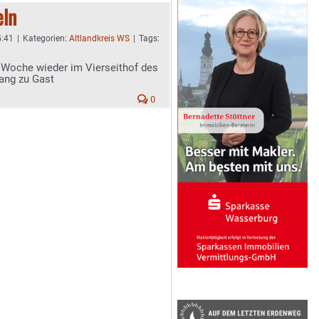
eln
5:41
|
Kategorien:
Altlandkreis WS
|
Tags:
Woche wieder im Vierseithof des
ng zu Gast
0