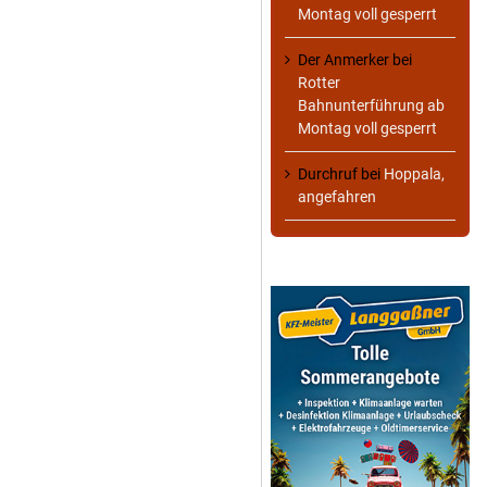
Montag voll gesperrt
Der Anmerker
bei
Rotter
Bahnunterführung ab
Montag voll gesperrt
Durchruf
bei
Hoppala,
angefahren