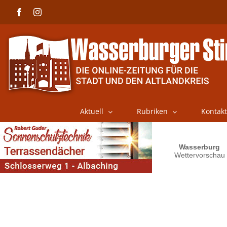
Skip
Facebook
Instagram
to
content
Aktuell
Rubriken
Kontakt