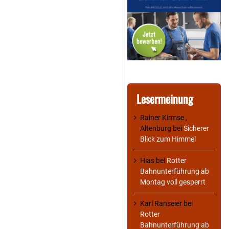
Lesermeinung
Rainer Kirmse ,
Altenburg
bei
Sicherer
Blick zum Himmel
Hias
bei
Rotter
Bahnunterführung ab
Montag voll gesperrt
Karl Ranseier
bei
Rotter
Bahnunterführung ab