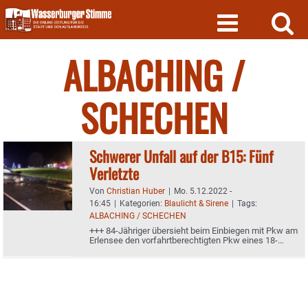
Skip
to
content
ALBACHING /
SCHECHEN
Schwerer Unfall auf der B15: Fünf
Verletzte
Von
Christian Huber
|
Mo. 5.12.2022 -
16:45
|
Kategorien:
Blaulicht & Sirene
|
Tags:
ALBACHING / SCHECHEN
+++ 84-Jähriger übersieht beim Einbiegen mit Pkw am
Erlensee den vorfahrtberechtigten Pkw eines 18-
Jährigen aus Albaching +++ Auto mit vier jungen
Leuten besetzt +++