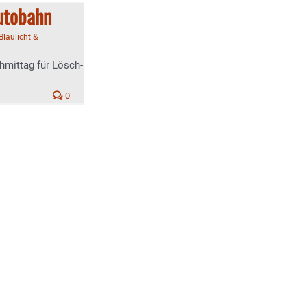
utobahn
Blaulicht &
hmittag für Lösch-
0