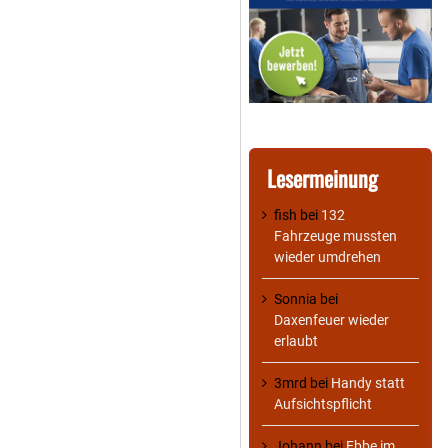
Lesermeinung
fish
bei
132
Fahrzeuge mussten
wieder umdrehen
Sonnia
bei
Daxenfeuer wieder
erlaubt
3mrd
bei
Handy statt
Aufsichtspflicht
Johann
bei
Ebbe im