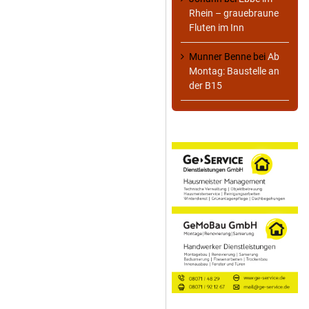
Rhein – grauebraune
Fluten im Inn
Munner Benne
bei
Ab
Montag: Baustelle an
der B15