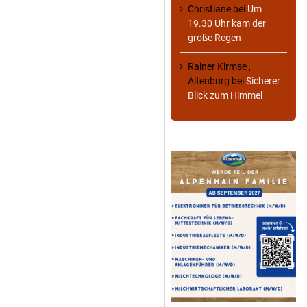
Christiane
bei
Um
19.30 Uhr kam der
große Regen
Rainer Kirmse ,
Altenburg
bei
Sicherer
Blick zum Himmel