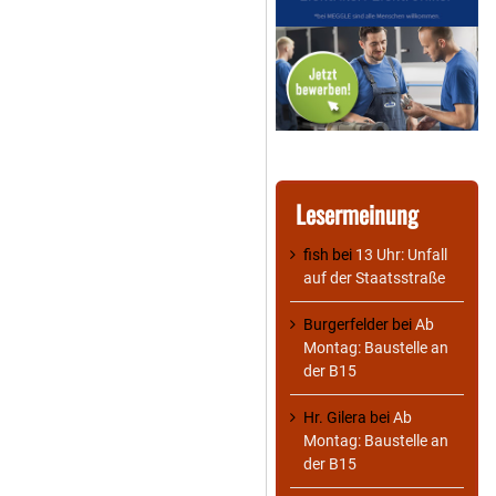
Lesermeinung
fish
bei
13 Uhr: Unfall
auf der Staatsstraße
Burgerfelder
bei
Ab
Montag: Baustelle an
der B15
Hr. Gilera
bei
Ab
Montag: Baustelle an
der B15