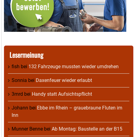
Lesermeinung
fish
bei
132 Fahrzeuge mussten wieder umdrehen
Sonnia
bei
Daxenfeuer wieder erlaubt
3mrd
bei
Handy statt Aufsichtspflicht
Johann
bei
Ebbe im Rhein – grauebraune Fluten im
Inn
Munner Benne
bei
Ab Montag: Baustelle an der B15