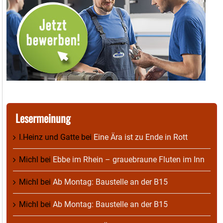
Lesermeinung
I.Heinz und Gatte
bei
Eine Ära ist zu Ende in Rott
Michl
bei
Ebbe im Rhein – grauebraune Fluten im Inn
Michl
bei
Ab Montag: Baustelle an der B15
Michl
bei
Ab Montag: Baustelle an der B15