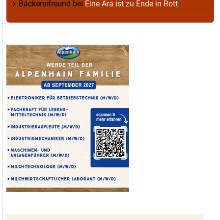
Bäckereifreund
bei
Eine Ära ist zu Ende in Rott