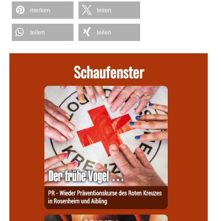
merken
teilen
teilen
teilen
Schaufenster