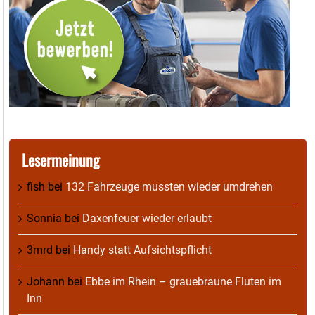
Lesermeinung
fish
bei
132 Fahrzeuge mussten wieder umdrehen
Sonnia
bei
Daxenfeuer wieder erlaubt
3mrd
bei
Handy statt Aufsichtspflicht
Johann
bei
Ebbe im Rhein – grauebraune Fluten im
Inn