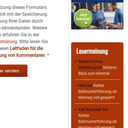
tzung dieses Formulars
sich mit der Speicherung
ung Ihrer Daten durch
 einverstanden. Weitere
 erfahren Sie in der
rklärung.
Bitte lesen Sie
seren
Leitfaden für die
Lesermeinung
hung von Kommentaren
.
*
Rainer Kirmse ,
Altenburg
bei
Sicherer
Blick zum Himmel
Hias
bei
Rotter
Bahnunterführung ab
Montag voll gesperrt
Karl Ranseier
bei
Rotter
Bahnunterführung ab
Montag voll gesperrt