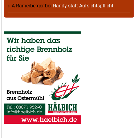
A Ramerberger
bei
Handy statt Aufsichtspflicht