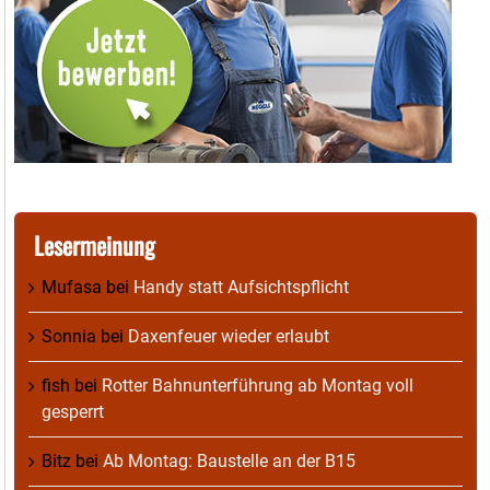
Lesermeinung
Mufasa
bei
Handy statt Aufsichtspflicht
Sonnia
bei
Daxenfeuer wieder erlaubt
fish
bei
Rotter Bahnunterführung ab Montag voll
gesperrt
Bitz
bei
Ab Montag: Baustelle an der B15