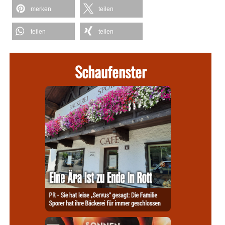
merken
teilen
teilen
teilen
Schaufenster