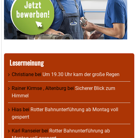
Lesermeinung
Christiane
bei
Um 19.30 Uhr kam der große Regen
Rainer Kirmse , Altenburg
bei
Sicherer Blick zum
Himmel
Hias
bei
Rotter Bahnunterführung ab Montag voll
gesperrt
Karl Ranseier
bei
Rotter Bahnunterführung ab