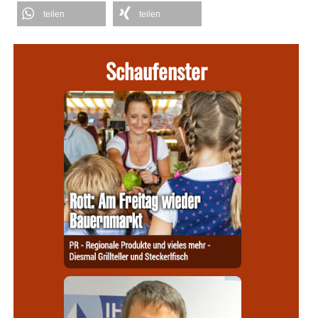
teilen
teilen
Schaufenster