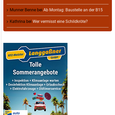
Munner Benne
bei
Ab Montag: Baustelle an der B15
Kathrina
bei
Wer vermisst eine Schildkröte?