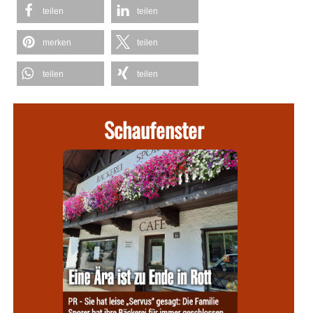
teilen
teilen
merken
teilen
teilen
teilen
Schaufenster