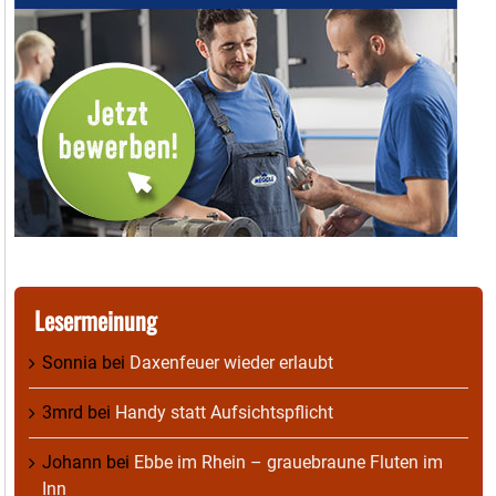
Lesermeinung
Sonnia
bei
Daxenfeuer wieder erlaubt
3mrd
bei
Handy statt Aufsichtspflicht
Johann
bei
Ebbe im Rhein – grauebraune Fluten im
Inn