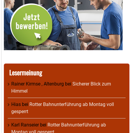
Lesermeinung
Rainer Kirmse , Altenburg
bei
Sicherer Blick zum
Himmel
Hias
bei
Rotter Bahnunterführung ab Montag voll
gesperrt
Karl Ranseier
bei
Rotter Bahnunterführung ab
Montag voll gesperrt